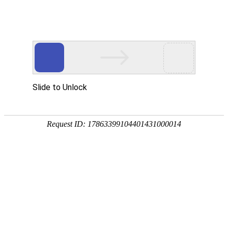
欢迎您光临东莞市玖胜五金弹簧有限公司网站
玖胜首页
电推剪弹簧
电池弹簧
开关