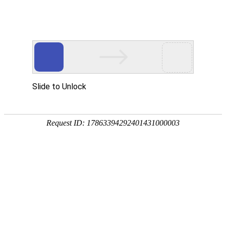
欢迎您光临东莞市玖胜五金弹簧有限公司网站
玖胜首页
电推剪弹簧
电池弹簧
开关