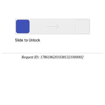
欢迎您光临东莞市玖胜五金弹簧有限公司网站
玖胜首页
电推剪弹簧
电池弹簧
开关