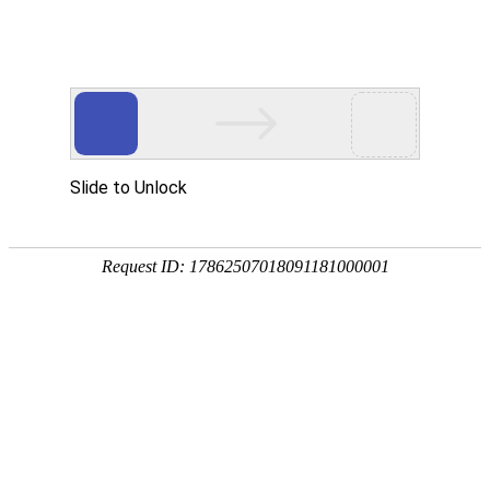
欢迎您光临东莞市玖胜五金弹簧有限公司网站
玖胜首页
电推剪弹簧
电池弹簧
开关