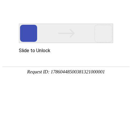
欢迎您光临东莞市玖胜五金弹簧有限公司网站
玖胜首页
电推剪弹簧
电池弹簧
开关