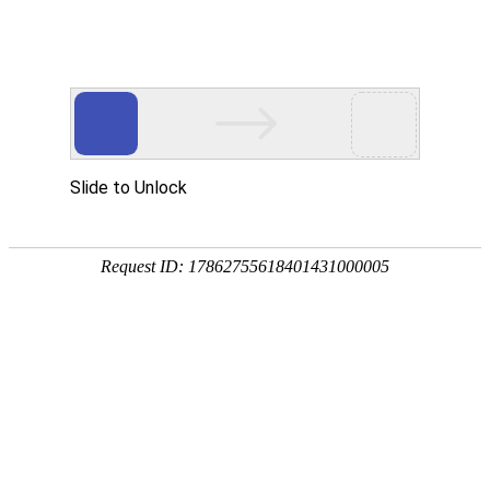
欢迎您光临东莞市玖胜五金弹簧有限公司网站
玖胜首页
电推剪弹簧
电池弹簧
开关